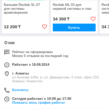
Бальзам Revilab SL-07
Revilab ML 03 для
Revi
для системы
нервной системы и глаз
сист
кроветворения
хими
34 300
₸
12 200
34 
₸
Купить
О нас
Рейтинг не сформирован
Менее 5 отзывов за последний год
Работает с 19.09.2014
г. Алматы
ул.Ауэзова 145в, уг. ул. Джандосова, 2 этаж, офис 215,
Алматы, Казахстан
Контакты
Сегодня работает с 10:00 до 17:00
Показать весь график работы