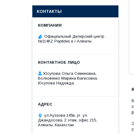
КОНТАКТЫ
Официальный Дилерский центр
№114KZ Peptides в г.Алматы
Юсупова Ольга Семеновна,
Волковенко Марина Вагисовна,
Юсупова Надежда
R
R
с
р
ул.Ауэзова 145в, уг. ул.
Джандосова, 2 этаж, офис 215,
Э
Алматы, Казахстан
с