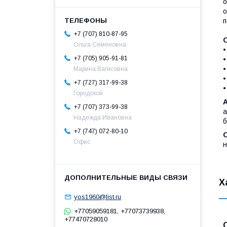
о
о
п
+7 (707) 810-87-95
Ольга Семеновна
•
+7 (705) 905-91-81
•
•
Марина Вагисовна
•
+7 (727) 317-99-38
•
Городской
+7 (707) 373-99-38
а
Надежда Ивановна
б
+7 (747) 072-80-10
Офис
н
Х
yos1960@list.ru
+77059059181, +77073739938,
+77470728010