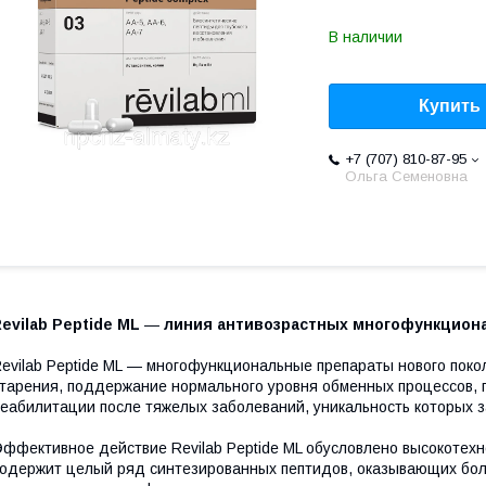
В наличии
Купить
+7 (707) 810-87-95
Ольга Семеновна
evilab Peptide МL
—
линия антивозрастных многофункциона
evilab Peptide МL — многофункциональные препараты нового пок
тарения, поддержание нормального уровня обменных процессов, 
еабилитации после тяжелых заболеваний, уникальность которых за
ффективное действие Revilab Peptide МL обусловлено высокотех
одержит целый ряд синтезированных пептидов, оказывающих бо