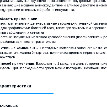
рганизма, запуская функцию восстановления внутренних органов,
казывающие мощное антиоксидантное и anti-age действие и комп
оддержании оптимальной работы иммунитета.
Область применения:
 воспалительные и дегенеративные заболевания нервной системы
 для профилактики болезней глаз, также при зрительном перенап
 при заболеваниях сетчатки
 острые нарушения мозгового кровообращения (профилактика и р
 реабилитация после травм головы
Активные компоненты
: Пептидные комплексы головного мозга, се
стаксантин, холина битартрат, полиненасыщенные жирные кислоты 
архатцев.
Способ применения
: Взрослым по 1 капсуле в день во время п
едель. При необходимости прием можно повторить. Возможны пов
арактеристики
Основные