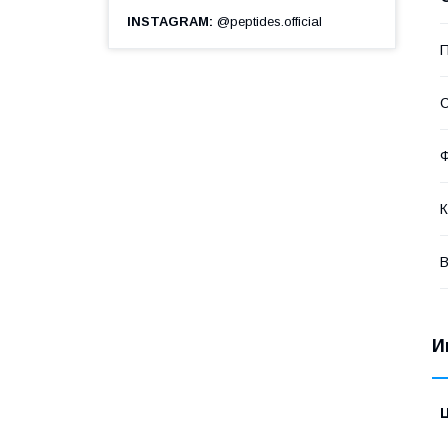
INSTAGRAM
@peptides.official
П
С
Ф
К
В
И