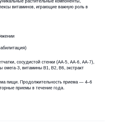
 уникальные растительные компоненты,
лексы витаминов, играющие важную роль в
ряжении
еабилитация)
тчатки, сосудистой стенки (АА-5, АА-6, АА-7),
омега-3, витамины В1, В2, В6, экстракт
риема пищи. Продолжительность приема — 4–6
торные приемы в течение года.