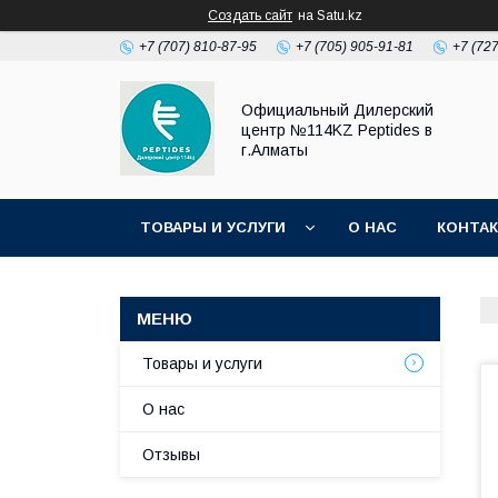
Создать сайт
на Satu.kz
+7 (707) 810-87-95
+7 (705) 905-91-81
+7 (72
Официальный Дилерский
центр №114KZ Peptides в
г.Алматы
ТОВАРЫ И УСЛУГИ
О НАС
КОНТА
Товары и услуги
О нас
Отзывы