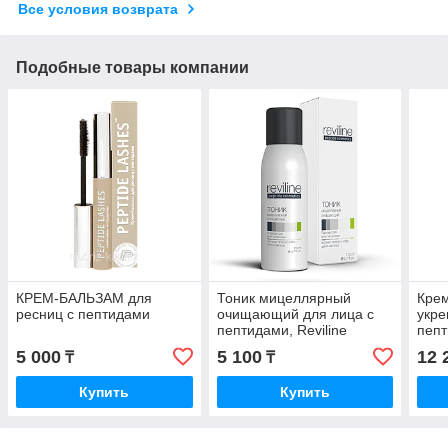
Все условия возврата
Подобные товары компании
КРЕМ-БАЛЬЗАМ для
Тоник мицеллярный
Кре
ресниц с пептидами
очищающий для лица с
укр
пептидами, Reviline
пеп
5 000
5 100
12 
₸
₸
Купить
Купить