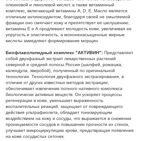
олеиновой и линолевой кислот, а также витаминный
комплекс, включающий витамины А, D, E. Масло является
отличным антиоксидантом, благодаря своей не омыляемой
фракции оно смягчает кожу и препятствует ее шелушению,
витамины Е и А продлевают молодость кожи, увеличивая ее
упругость и эластичность, а мононенасыщенные жирные
кислоты замедляют формирование морщин.
Биофлаволипидный комплекс "АКТИВИН":
Представляет
собой двухфазный экстракт лекарственных растений
северной и средней полосы России (шалфей, ромашка,
календула, зверобой), полученный по оригинальной
технологии. Технология двухфазного экстрагирования, в
отличие от других известных методов экстракции,
обеспечивает извлечение полного нативного комплекса
биологически активных веществ. Он ускоряет процессы
регенерации в коже, уменьшает выраженность
воспалительных реакций, защищает от повреждающего
действия ультрафиолета, обладает тонизирующим
воздействием на кожу и сосуды, что выражается в снижении
проницаемости сосудов и повышении прочности их стенок,
улучшает микроциркуляцию крови, предотвращая появление
на коже сосудистых сеточек.