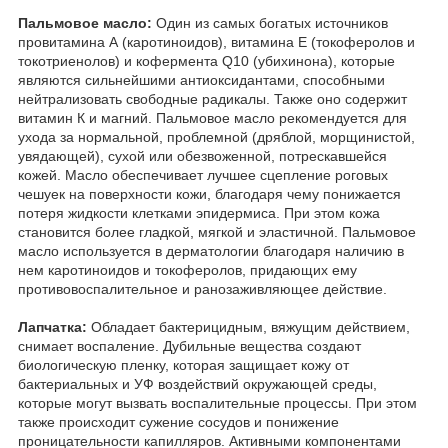
Пальмовое масло:
Один из самых богатых источников
провитамина А (каротиноидов), витамина Е (токоферолов и
токотриенолов) и кофермента Q10 (убихинона), которые
являются сильнейшими антиоксидантами, способными
нейтрализовать свободные радикалы. Также оно содержит
витамин К и магний. Пальмовое масло рекомендуется для
ухода за нормальной, проблемной (дряблой, морщинистой,
увядающей), сухой или обезвоженной, потрескавшейся
кожей. Масло обеспечивает лучшее сцепление роговых
чешуек на поверхности кожи, благодаря чему понижается
потеря жидкости клетками эпидермиса. При этом кожа
становится более гладкой, мягкой и эластичной. Пальмовое
масло используется в дерматологии благодаря наличию в
нем каротиноидов и токоферолов, придающих ему
противовоспалительное и ранозаживляющее действие.
Лапчатка:
Обладает бактерицидным, вяжущим действием,
снимает воспаление. Дубильные вещества создают
биологическую пленку, которая защищает кожу от
бактериальных и УФ воздействий окружающей среды,
которые могут вызвать воспалительные процессы. При этом
также происходит сужение сосудов и понижение
проницательности капилляров. Активными компонентами