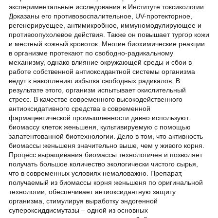
экспериментальные исследования в Институте токсикологии.
Доказаны его противовоспалительное, UV-протекторное,
регенерируещее, антимикробное, иммуномодулирующее и
противоопухолевое действия. Также он повышает тургор кожи
и местный кожный кровоток. Многие биохимические реакции
в организме протекают по свободно-радикальному
механизму, однако влияние окружающей среды и сбои в
работе собственной антиоксидантной системы организма
ведут к накоплению избытка свободных радикалов. В
результате этого, организм испытывает окислительный
стресс. В качестве современного высокодейственного
антиоксидативного средства в современной
фармацевтической промышленности давно используют
биомассу клеток женьшеня, культивируемую с помощью
запатентованной биотехнологии. Дело в том, что активность
биомассы женьшеня значительно выше, чем у живого корня.
Процесс выращивания биомассы технологичен и позволяет
получать большое количество экологически чистого сырья,
что в современных условиях немаловажно. Препарат,
получаемый из биомассы корня женьшеня по оригинальной
технологии, обеспечивает антиоксидантную защиту
организма, стимулируя выработку эндогенной
супероксиддисмутазы – одной из основных