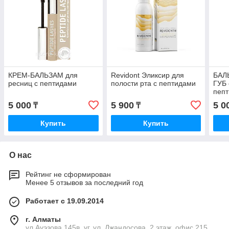
КРЕМ-БАЛЬЗАМ для
Revidont Эликсир для
БАЛ
ресниц с пептидами
полости рта с пептидами
ГУБ
пеп
5 000
5 900
5 0
₸
₸
Купить
Купить
О нас
Рейтинг не сформирован
Менее 5 отзывов за последний год
Работает с 19.09.2014
г. Алматы
ул.Ауэзова 145в, уг. ул. Джандосова, 2 этаж, офис 215,