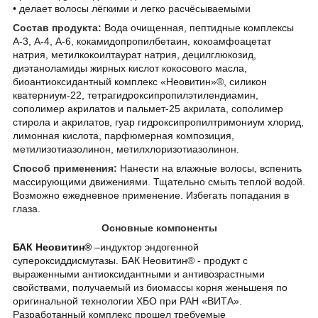
• делает волосы лёгкими и легко расчёсываемыми
Состав продукта:
Вода очищенная, пептидные комплексы
А-3, А-4, А-6, кокамидопропилбетаин, кокоамфоацетат
натрия, метилкокоилтаурат натрия, децилглюкозид,
диэтаноламиды жирных кислот кокосового масла,
биоантиоксидантный комплекс «Неовитин»®, силикон
кватерниум-22, тетрагидроксипропилэтилендиамин,
сополимер акрилатов и пальмет-25 акрилата, сополимер
стирола и акрилатов, гуар гидроксипропилтримониум хлорид,
лимонная кислота, парфюмерная композиция,
метилизотиазолинон, метилхлоризотиазолинон.
Способ применения:
Нанести на влажные волосы, вспенить
массирующими движениями. Тщательно смыть теплой водой.
Возможно ежедневное применение. Избегать попадания в
глаза.
Основные компоненты
БАК Неовитин®
–индуктор эндогенной
супероксиддисмутазы. БАК Неовитин® - продукт с
выраженными антиоксидантными и антивозрастными
свойствами, получаемый из биомассы корня женьшеня по
оригинальной технологии ХБО при РАН «ВИТА».
Разработанный комплекс прошел требуемые