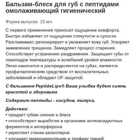
Бальзам-блеск для губ с пептидами
омолаживающий гигиенический
Форма выпуска: 10 мл.
С первого применения приносит ощущение комфорта.
Быстро избавляет от ощущения стянутости и сухости.
Разглаживает, регенерирует и увлажняет кожу губ. Ускоряет
заживление трещинок. Замедляет процесс старения.
Способствует устранению раздражения. Защищает губы от
перепадов температуры и колебаний уровня влажности.
Легко наносится и распределяется на губах, является
профилактическим средством от воспалительных
заболеваний и обладает UF-защитой.
С бальзамом PeptideLips® Ваша улыбка будет сиять
красотой и здоровьем
Содержит пептиды - сосудов, тимуса.
Действие:
• придает губам сияние и блеск
• способствуют выработке в организме антиоксидантных
ферментов и интерферона
• укрепляет стенки капилляров
• улучшает микроциркуляцию и трофику тканей