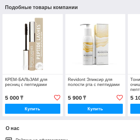
Подобные товары компании
КРЕМ-БАЛЬЗАМ для
Revidont Эликсир для
Тон
ресниц с пептидами
полости рта с пептидами
очи
пепт
5 000
5 900
5 1
₸
₸
Купить
Купить
О нас