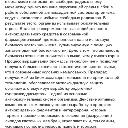
в организме протекают по свободно-радикальному
механизму, однако влияние окружающей среды и сбои в
работе собственной антиоксидантной системы организма
ведут к накоплению избытка свободных радикалов. В
результате этого, организм испытывает окислительный
стресс. В качестве современного высокодейственного
антиоксидативного средства в современной
фармацевтической промышленности давно используют
биомассу клеток женьшеня, культивируемую с помощью
запатентованной биотехнологии. Дело в том, что активность
биомассы женьшеня значительно выше, чем у живого корня.
Процесс выращивания биомассы технологичен и позволяет
получать большое количество экологически чистого сырья,
что в современных условиях немаловажно. Препарат,
получаемый из биомассы корня женьшеня по оригинальной
технологии, обеспечивает антиоксидантную защиту
организма, стимулируя выработку эндогенной
супероксиддисмутазы – одной из основных
антиокислительных систем организма. Действие активных
компонентов комплекса ускоряет выработку в организме
антиоксидатных ферментов и интерферона, которые
тормозят реакцию перекисного окисления (разрушения)
липидов клеточных мембран, укрепляют их и, тем самым,
усиливают сопротивляемость тканей, и тормозят