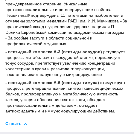
преждевременное старение. Уникальные
противовоспалительные и регенерирующие свойства
Неовитина® подтверждены 11 патентами на изобретения и
отмечены золотыми медалями РАЕН им. И.И. Мечникова «За
практический вклад в укрепление здоровья нации» и П.
Эрлиха Европейской комиссии по академическим наградам
«За особые заслуги в области социальной и
профилактической медицины».
- пептидный комплекс А-3 (пептиды сосудов)
р
егулирует
процессы метаболизма в сосудистой стенке, нормализует
тонус сосудов, препятствует увеличению концентрации
холестерина в крови и развитию гиперкоагуляции,
восстанавливает нарушенную микроциркуляцию.
- пептидный комплекс А-6 (пептиды тимуса) с
тимулирует
процессы регенерации тканей, синтез тканеспецифических
белков, пролиферативную и метаболическую активность
клеток, ускоряя обновление клеток кожи; обладает
противовоспалительным действием; обладает
антиоксидантным и иммуномодулирующим действием.
Скрыть