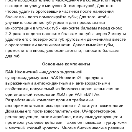
после продолжительного нахождения на солнце или перед
выходом на улицу с минусовой температурой; Для того
чтобы, удалить ороговевшие частички после нанесения
бальзама - легко помассируйте губы; Для того, чтобы
улучшить состояние губ утром и для профилактики
микротрещин в уголках губ - наносите бальзам перед сном;
2-3 раза в неделю нанесите бальзам на губы, через 2 минуты
удалите его с поверхности губ круговыми движениями вместе
с ороговевшими частичками кожи. Далее вымойте губы,
промокните и вновь, уже окончательно, нанесите бальзам
для губ.
Основные компоненты
БАК Неовитин®
–индуктор эндогенной
супероксиддисмутазы. БАК Неовитин® - продукт с
выраженными антиоксидантными и антивозрастными
свойствами, получаемый из биомассы корня женьшеня по
оригинальной технологии ХБО при РАН «ВИТА».
Разработанный комплекс прошел требуемые
экспериментальные исследования в Институте токсикологии.
Доказаны его противовоспалительное, UV-протекторное,
регенерируещее, антимикробное, иммуномодулирующее и
противоопухолевое действия. Также он повышает тургор кожи
и местный кожный кровоток. Многие биохимические реакции