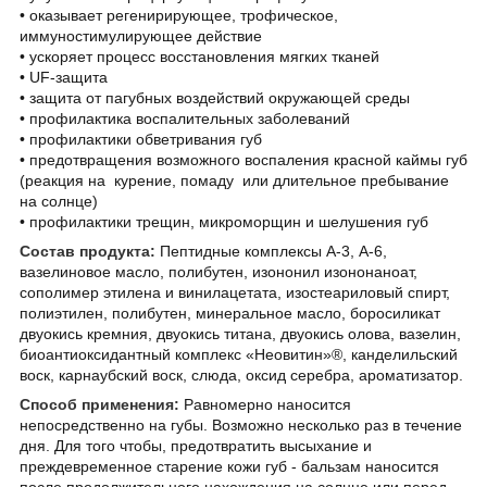
• оказывает регенирирующее, трофическое,
иммуностимулирующее действие
• ускоряет процесс восстановления мягких тканей
• UF-защита
• защита от пагубных воздействий окружающей среды
• профилактика воспалительных заболеваний
• профилактики обветривания губ
• предотвращения возможного воспаления красной каймы губ
(реакция на курение, помаду или длительное пребывание
на солнце)
• профилактики трещин, микроморщин и шелушения губ
Состав продукта:
Пептидные комплексы А-3, А-6,
вазелиновое масло, полибутен, изононил изононаноат,
сополимер этилена и винилацетата, изостеариловый спирт,
полиэтилен, полибутен, минеральное масло, боросиликат
двуокись кремния, двуокись титана, двуокись олова, вазелин,
биоантиоксидантный комплекс «Неовитин»®, канделильский
воск, карнаубский воск, слюда, оксид серебра, ароматизатор.
Способ применения:
Равномерно наносится
непосредственно на губы. Возможно несколько раз в течение
дня. Для того чтобы, предотвратить высыхание и
преждевременное старение кожи губ - бальзам наносится