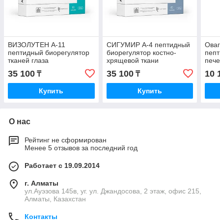
ВИЗОЛУТЕН А-11
СИГУМИР А-4 пептидный
Оваг
пептидный биорегулятор
биорегулятор костно-
пепт
тканей глаза
хрящевой ткани
печ
35 100
35 100
10 
₸
₸
Купить
Купить
О нас
Рейтинг не сформирован
Менее 5 отзывов за последний год
Работает с 19.09.2014
г. Алматы
ул.Ауэзова 145в, уг. ул. Джандосова, 2 этаж, офис 215,
Алматы, Казахстан
Контакты