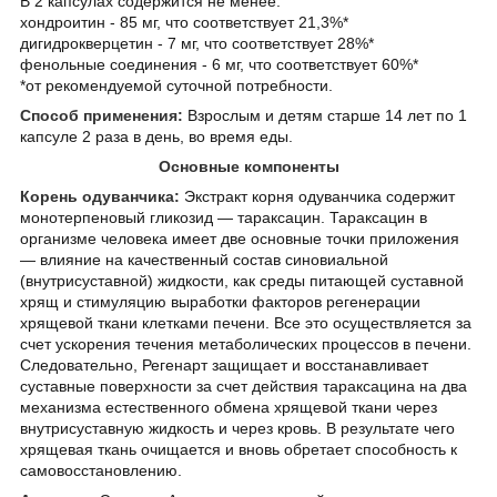
В 2 капсулах содержится не менее:
хондроитин - 85 мг, что соответствует 21,3%*
дигидрокверцетин - 7 мг, что соответствует 28%*
фенольные соединения - 6 мг, что соответствует 60%*
*от рекомендуемой суточной потребности.
Способ применения:
Взрослым и детям старше 14 лет по 1
капсуле 2 раза в день, во время еды.
Основные компоненты
Корень одуванчика:
Экстракт корня одуванчика содержит
монотерпеновый гликозид — тараксацин. Тараксацин в
организме человека имеет две основные точки приложения
— влияние на качественный состав синовиальной
(внутрисуставной) жидкости, как среды питающей суставной
хрящ и стимуляцию выработки факторов регенерации
хрящевой ткани клетками печени. Все это осуществляется за
счет ускорения течения метаболических процессов в печени.
Следовательно, Регенарт защищает и восстанавливает
суставные поверхности за счет действия тараксацина на два
механизма естественного обмена хрящевой ткани через
внутрисуставную жидкость и через кровь. В результате чего
хрящевая ткань очищается и вновь обретает способность к
самовосстановлению.