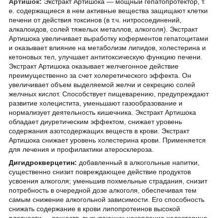
Артишок:
Экстракт Артишока — мощный гепатопротектор, т.
е. содержащиеся в нем активные вещества защищают клетки
печени от действия токсинов (в т.ч. нитросоединений,
алкалоидов, солей тяжелых металлов, алкоголя). Экстракт
Артишока увеличивает выработку коферментов гепатоцитами
и оказывает влияние на метаболизм липидов, холестерина и
кетоновых тел, улучшает антитоксическую функцию печени.
Экстракт Артишока оказывает желчегонное действие
преимущественно за счет холеретического эффекта. Он
увеличивает объем выделяемой желчи и секрецию солей
желчных кислот. Способствует пищеварению, предупреждают
развитие холецистита, уменьшают газообразование и
нормализует деятельность кишечника. Экстракт Артишока
обладает диуретическим эффектом, снижает уровень
содержания азотсодержащих веществ в крови. Экстракт
Артишока снижает уровень холестерина крови. Применяется
для лечения и профилактики атеросклероза.
Дигидрокверцетин:
добавленный в алкогольные напитки,
существенно снизит повреждающее действие продуктов
усвоения алкоголя; уменьшив похмельные страдания, снизит
потребность в очередной дозе алкоголя, обеспечивая тем
самым снижение алкогольной зависимости. Его способность
снижать содержание в крови липопротеинов высокой
плотности — веществ, вызывающих накопление холестерина,