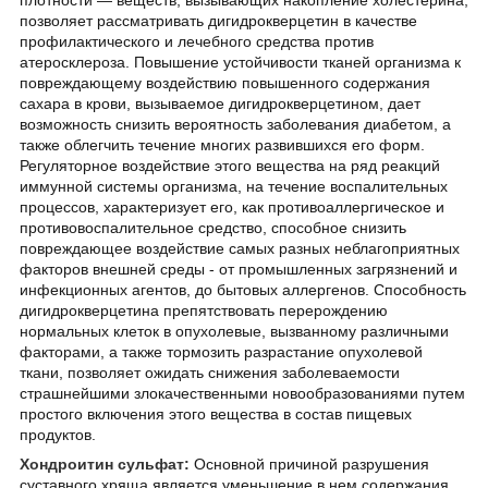
позволяет рассматривать дигидрокверцетин в качестве
профилактического и лечебного средства против
атеросклероза. Повышение устойчивости тканей организма к
повреждающему воздействию повышенного содержания
сахара в крови, вызываемое дигидрокверцетином, дает
возможность снизить вероятность заболевания диабетом, а
также облегчить течение многих развившихся его форм.
Регуляторное воздействие этого вещества на ряд реакций
иммунной системы организма, на течение воспалительных
процессов, характеризует его, как противоаллергическое и
противовоспалительное средство, способное снизить
повреждающее воздействие самых разных неблагоприятных
факторов внешней среды - от промышленных загрязнений и
инфекционных агентов, до бытовых аллергенов. Способность
дигидрокверцетина препятствовать перерождению
нормальных клеток в опухолевые, вызванному различными
факторами, а также тормозить разрастание опухолевой
ткани, позволяет ожидать снижения заболеваемости
страшнейшими злокачественными новообразованиями путем
простого включения этого вещества в состав пищевых
продуктов.
Хондроитин сульфат:
Основной причиной разрушения
суставного хряща является уменьшение в нем содержания