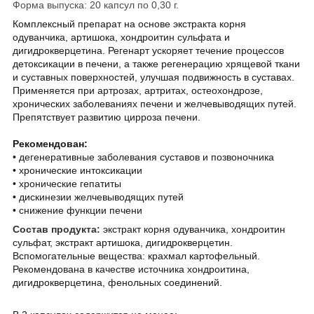
Форма выпуска: 20 капсул по 0,30 г.
Комплексный препарат на основе экстракта корня
одуванчика, артишока, хондроитин сульфата и
дигидрокверцетина. Регенарт ускоряет течение процессов
детоксикации в печени, а также регенерацию хрящевой ткани
и суставных поверхностей, улучшая подвижность в суставах.
Применяется при артрозах, артритах, остеохондрозе,
хронических заболеваниях печени и желчевыводящих путей.
Препятствует развитию цирроза печени.
Рекомендован:
• дегенеративные заболевания суставов и позвоночника
• хронические интоксикации
• хронические гепатиты
• дискинезии желчевыводящих путей
• снижение функции печени
Состав продукта:
экстракт корня одуванчика, хондроитин
сульфат, экстракт артишока, дигидрокверцетин.
Вспомогательные вещества: крахмал картофельный.
Рекомендована в качестве источника хондроитина,
дигидрокверцетина, фенольных соединений.