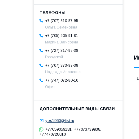
+7 (707) 810-87-95
Ольга Семеновна
+7 (705) 905-91-81
Марина Вагисовна
+7 (727) 317-99-38
И
Городской
+7 (707) 373-99-38
Надежда Ивановна
+7 (747) 072-80-10
Офис
yos1960@list.ru
+77059059181, +77073739938,
+77470728010