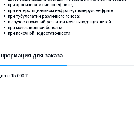
при хроническом пиелонефрите;
при интерстициальном нефрите, гломерулонефрите;
при тубулопатии различного генеза;
в случае аномалий развития мочевыводящих путей;
при мочекаменной болезни;
при почечной недостаточности.
нформация для заказа
Цена:
15 000 ₸