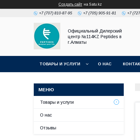
Создать сайт
на Satu.kz
+7 (707) 810-87-95
+7 (705) 905-91-81
+7 (72
Официальный Дилерский
центр №114KZ Peptides в
г.Алматы
ТОВАРЫ И УСЛУГИ
О НАС
КОНТА
Товары и услуги
О нас
Отзывы