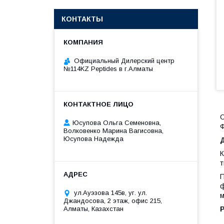
КОНТАКТЫ
Официальный Дилерский центр
№114KZ Peptides в г.Алматы
Юсупова Ольга Семеновна,
Ф
Волковенко Марина Вагисовна,
Юсупова Надежда
К
т
П
ф
ул.Ауэзова 145в, уг. ул.
м
Джандосова, 2 этаж, офис 215,
Алматы, Казахстан