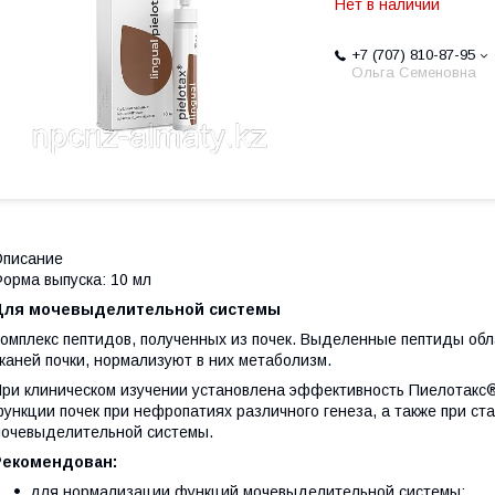
Нет в наличии
+7 (707) 810-87-95
Ольга Семеновна
Описание
орма выпуска: 10 мл
Для мочевыделительной системы
омплекс пептидов, полученных из почек. Выделенные пептиды об
каней почки, нормализуют в них метаболизм.
ри клиническом изучении установлена эффективность Пиело­такс®
ункции почек при неф­ропатиях различного генеза, а также при с
очевыделительной системы.
Рекомендован:
для нормализации функций мочевыделительной системы;